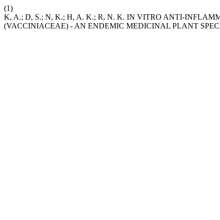
(1)
K, A.; D, S.; N, K.; H, A. K.; R, N. K. IN VITRO ANTI
(VACCINIACEAE) - AN ENDEMIC MEDICINAL PLANT SPECI